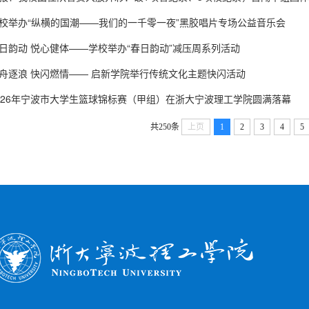
校举办“纵横的国潮——我们的一千零一夜”黑胶唱片专场公益音乐会
日韵动 悦心健体——学校举办“春日韵动”减压周系列活动
舟逐浪 快闪燃情—— 启新学院举行传统文化主题快闪活动
026年宁波市大学生篮球锦标赛（甲组）在浙大宁波理工学院圆满落幕
共250条
上页
1
2
3
4
5