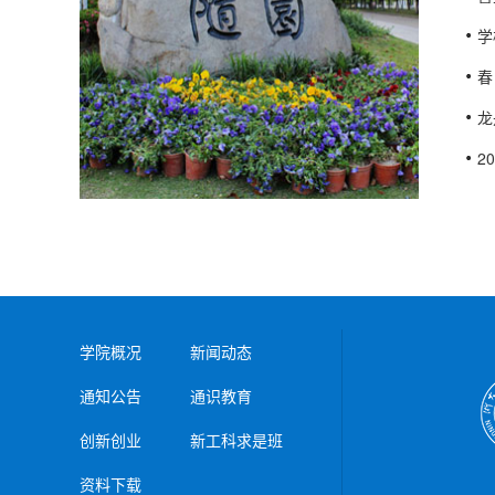
学
春
龙
2
学院概况
新闻动态
通知公告
通识教育
创新创业
新工科求是班
资料下载