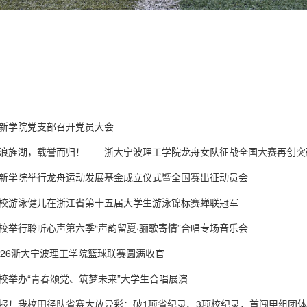
新学院党支部召开党员大会
浪旌湖，载誉而归！——浙大宁波理工学院龙舟女队征战全国大赛再创突
新学院举行龙舟运动发展基金成立仪式暨全国赛出征动员会
校游泳健儿在浙江省第十五届大学生游泳锦标赛蝉联冠军
校举行聆听心声第六季“声韵留夏·骊歌寄情”合唱专场音乐会
026浙大宁波理工学院篮球联赛圆满收官
校举办“青春颂党、筑梦未来”大学生合唱展演
报！我校田径队省赛大放异彩：破1项省纪录、3项校纪录，首闯甲组团